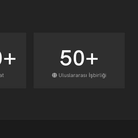
0+
50+
at
Uluslararası İşbirliği