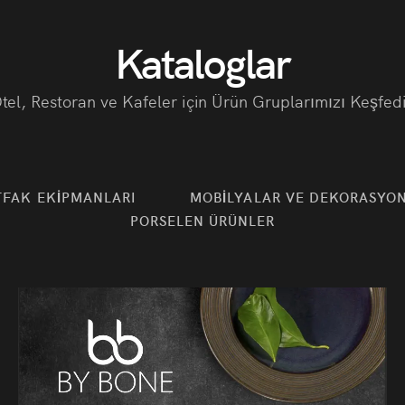
Kataloglar
tel, Restoran ve Kafeler için Ürün Gruplarımızı Keşfed
FAK EKİPMANLARI
MOBİLYALAR VE DEKORASYON
PORSELEN ÜRÜNLER
Tüm İhtiyaçlarınız için Çözümler
toran ve Cafe E