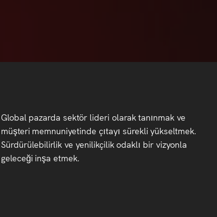
Global
pazarda
sektör
lideri
olarak
tanınmak
ve
müşteri
memnuniyetinde
çıtayı
sürekli
yükseltmek.
Sürdürülebilirlik
ve
yenilikçilik
odaklı
bir
vizyonla
geleceği
inşa
etmek.